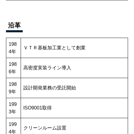
沿革
198
ＶＴＲ基板加工業として創業
4年
198
高密度実装ライン導入
6年
198
設計開発業務の受託開始
9年
199
ISO9001取得
3年
199
クリーンルーム設置
4年