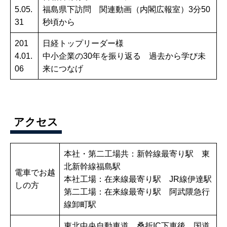
5.05.
福島県下訪問 関連動画（内閣広報室）3分50
31
秒頃から
201
日経トップリーダー様
4.01.
中小企業の30年を振り返る 過去から学び未
06
来につなげ
アクセス
本社・第二工場共：新幹線最寄り駅 東
北新幹線福島駅
電車でお越
本社工場：在来線最寄り駅 JR線伊達駅
しの方
第二工場：在来線最寄り駅 阿武隈急行
線卸町駅
東北中央自動車道 桑折IC下車後 国道