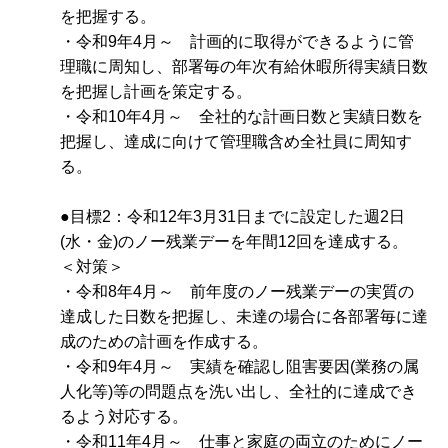
を把握する。
・令和9年4月～ 計画的に取得ができるように管
理職に周知し、部署毎の年次有給休暇所得実績日数
を把握し計画を策定する。
・令和10年4月～ 全社的な計画日数と実績日数を
把握し、達成に向けて管理職含め全社員に周知す
る。
●目標2：令和12年3月31日までに設定した週2日
(水・金)のノー残業デーを年間12回を達成する。
＜対策＞
・令和8年4月～ 前年度のノー残業デーの実質の
達成した日数を把握し、未達の場合に各部署毎に達
成のための計画を作成する。
・令和9年4月～ 実績を確認し阻害要因(業務の属
人化等)等の問題点を洗い出し、全社的に達成でき
るよう対応する。
・令和11年4月～ 仕事と家庭の両立のためにノー