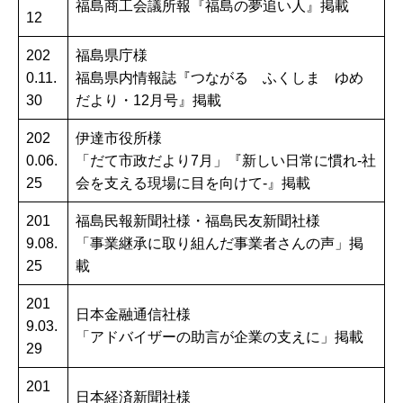
福島商工会議所報『福島の夢追い人』掲載
12
202
福島県庁様
0.11.
福島県内情報誌『つながる ふくしま ゆめ
30
だより・12月号』掲載
202
伊達市役所様
0.06.
「だて市政だより7月」『新しい日常に慣れ-社
25
会を支える現場に目を向けて-』掲載
201
福島民報新聞社様・福島民友新聞社様
9.08.
「事業継承に取り組んだ事業者さんの声」掲
25
載
201
日本金融通信社様
9.03.
「アドバイザーの助言が企業の支えに」掲載
29
201
日本経済新聞社様