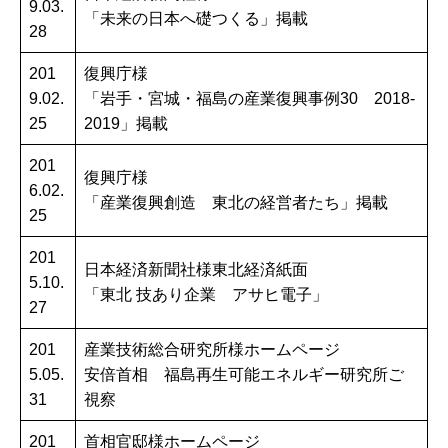
9.03.
「未来の日本へ礎つくる」掲載
28
201
復興庁様
9.02.
「岩手・宮城・福島の産業復興事例30 2018-
25
2019」掲載
201
復興庁様
6.02.
「産業復興創造 東北の経営者たち」掲載
25
201
日本経済新聞社様東北経済紙面
5.10.
「東北 技あり企業 アサヒ電子」
27
201
産業技術総合研究所様ホームページ
5.05.
安倍首相 福島再生可能エネルギー研究所ご
31
視察
201
首相官邸様ホームページ