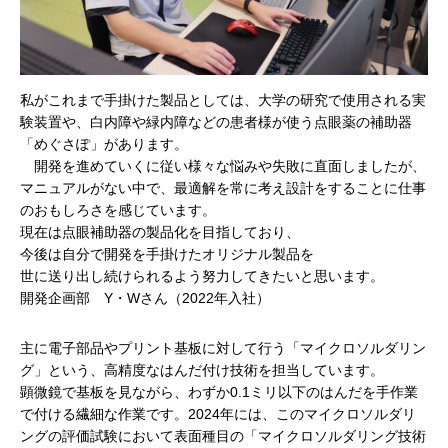
私がこれまで手掛けた製品としては、大学の研究で使用される実
験装置や、白内障や緑内障などの患者様が使う点眼薬の補助器
「めぐさぽ」があります。
開発を進めていくに従い様々な悩みや失敗に直面しましたが、
マニュアルがない中で、最適解を常に考え設計をすることに仕事
のおもしろさを感じています。
現在は点眼補助器の製品化を目指しており、
今後は自分で開発を手掛けたオリジナル製品を
世に送り出し続けられるよう努力してきたいと思います。
開発企画部 Y・Wさん（2022年入社）
主に電子部品やプリント基板に対して行う「マイクロソルダリン
グ」という、高精度なはんだ付け技術を担当しています。
顕微鏡で基板を見ながら、わずか0.1ミリ以下のはんだを手作業
で付ける繊細な作業です。2024年には、このマイクロソルダリ
ングの評価試験において表面種目の「マイクロソルダリング技術