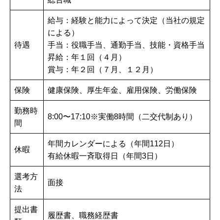
給与：経験と能力によって決定（当社の規定
による）
待遇
手当：役職手当、通勤手当、技能・資格手当
昇給：年１回（４月）
賞与：年２回（７月、１２月）
保険
健康保険、厚生年金、雇用保険、労働保険
勤務時
8:00〜17:10※実働8時間（二交代制あり）
間
年間カレンダーによる（年間112日）
休暇
有給休暇一斉取得日（年間3日）
選考方
面接
法
提出書
履歴書、職務経歴書