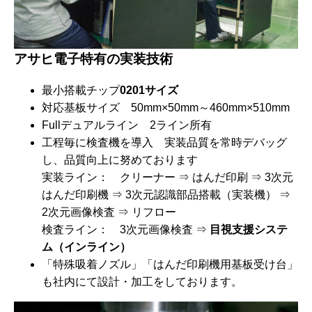
アサヒ電子特有の実装技術
最小搭載チップ
0201サイズ
対応基板サイズ 50mm×50mm～460mm×510mm
Fullデュアルライン 2ライン所有
工程毎に検査機を導入 実装品質を常時デバッグ
し、品質向上に努めております
実装ライン： クリーナー ⇒ はんだ印刷 ⇒ 3次元
はんだ印刷機 ⇒ 3次元認識部品搭載（実装機） ⇒
2次元画像検査 ⇒ リフロー
検査ライン： 3次元画像検査 ⇒
目視支援システ
ム（インライン）
「特殊吸着ノズル」「はんだ印刷機用基板受け台」
も社内にて設計・加工をしております。