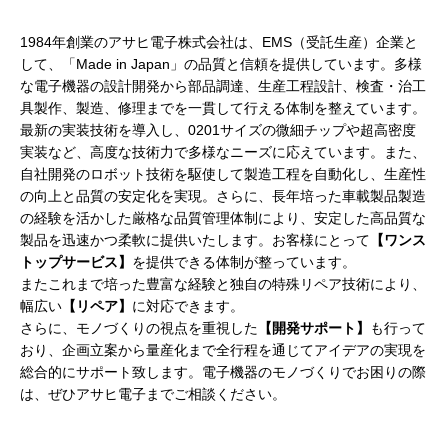
1984年創業のアサヒ電子株式会社は、EMS（受託生産）企業と
して、「Made in Japan」の品質と信頼を提供しています。多様
な電子機器の設計開発から部品調達、生産工程設計、検査・治工
具製作、製造、修理までを一貫して行える体制を整えています。
最新の実装技術を導入し、0201サイズの微細チップや超高密度
実装など、高度な技術力で多様なニーズに応えています。また、
自社開発のロボット技術を駆使して製造工程を自動化し、生産性
の向上と品質の安定化を実現。さらに、長年培った車載製品製造
の経験を活かした厳格な品質管理体制により、安定した高品質な
製品を迅速かつ柔軟に提供いたします。お客様にとって
【ワンス
トップサービス】
を提供できる体制が整っています。
またこれまで培った豊富な経験と独自の特殊リペア技術により、
幅広い
【リペア】
に対応できます。
さらに、モノづくりの視点を重視した
【開発サポート】
も行って
おり、企画立案から量産化まで全行程を通じてアイデアの実現を
総合的にサポート致します。電子機器のモノづくりでお困りの際
は、ぜひアサヒ電子までご相談ください。