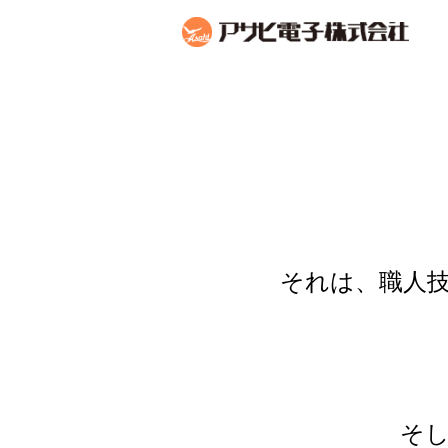
それは、職⼈
そ